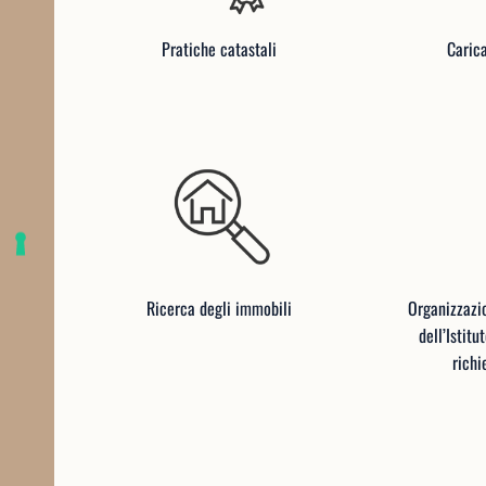
Pratiche catastali
Caric
Ricerca degli immobili
Organizzazio
dell’Istit
richi