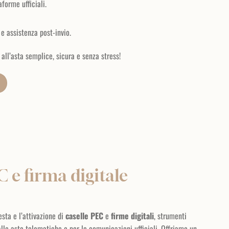
aforme ufficiali.
 e assistenza post-invio.
 all’asta semplice, sicura e senza stress!
C e firma digitale
esta e l’attivazione di
caselle PEC
e
firme digitali
, strumenti
lle aste telematiche e per le comunicazioni ufficiali. Offriamo un