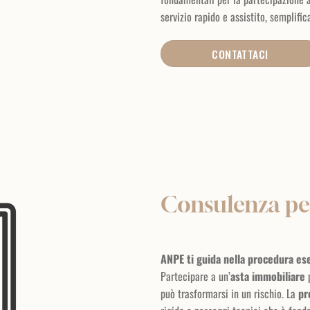
servizio rapido e assistito, semplifi
CONTATTACI
Consulenza per
ANPE ti guida nella procedura es
Partecipare a un’
asta immobiliare
p
può trasformarsi in un rischio. La
pr