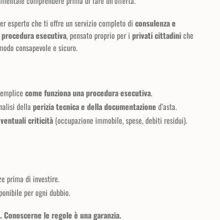
amentale comprendere prima di fare un’offerta.
ner esperto che ti offre un servizio completo di
consulenza e
a procedura esecutiva
, pensato proprio per i
privati cittadini
che
 modo consapevole e sicuro.
 semplice
come funziona una procedura esecutiva
.
nalisi della
perizia tecnica e della documentazione
d’asta.
ventuali criticità
(occupazione immobile, spese, debiti residui).
e prima di investire.
ponibile per ogni dubbio.
à. Conoscerne le regole è una garanzia.