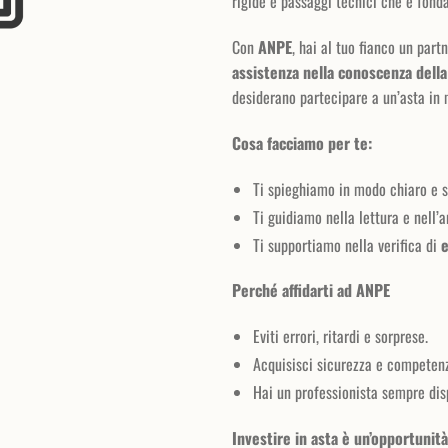
rigide e passaggi tecnici che è fond
Con
ANPE
, hai al tuo fianco un part
assistenza nella conoscenza dell
desiderano partecipare a un’asta in
Cosa facciamo per te:
Ti spieghiamo in modo chiaro e
Ti guidiamo nella lettura e nell’a
Ti supportiamo nella verifica di
e
Perché affidarti ad ANPE
Eviti errori, ritardi e sorprese.
Acquisisci sicurezza e competenz
Hai un professionista sempre dis
Investire in asta è un’opportunit